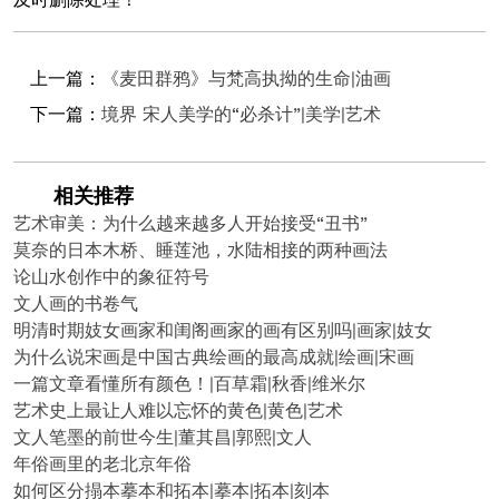
上一篇：
《麦田群鸦》与梵高执拗的生命|油画
下一篇：
境界 宋人美学的“必杀计”|美学|艺术
相关推荐
艺术审美：为什么越来越多人开始接受“丑书”
莫奈的日本木桥、睡莲池，水陆相接的两种画法
论山水创作中的象征符号
文人画的书卷气
明清时期妓女画家和闺阁画家的画有区别吗|画家|妓女
为什么说宋画是中国古典绘画的最高成就|绘画|宋画
一篇文章看懂所有颜色！|百草霜|秋香|维米尔
艺术史上最让人难以忘怀的黄色|黄色|艺术
文人笔墨的前世今生|董其昌|郭熙|文人
年俗画里的老北京年俗
如何区分搨本摹本和拓本|摹本|拓本|刻本