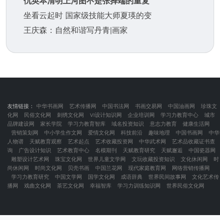
仇英本清明上河图不是张择端的重复
坐看云起时 国家级技能大师夏瑛的变
王庆森：自然和谐写丹青|画家
友情链接：
中华书画网
艺术传播网
中国书法网
书画交易网
中国油画网
珍珠文
化网
民俗文化网
刺绣文化网
VI设计知识网
企业培训网
学习力教育中心
城市
品牌建设网
家长学院
学习力教育智库
域名投资知识
意志力教育
健康生活网
营销策划网
中小学生作文网
爱情文化网
科技前沿
趣味地理
中国书画网
中华
人物谱
天赋教育观察
艺术起点
艺术收藏投资网
中华武术网
艺术品收藏证书查
询
广告设计知识
艺术教育中心
名模期刊
天赋教育研究
天赋邂逅
中国瓷器网
雕塑设计艺术网
珠宝文化网
世界儿童文学网
文玩收藏投资知识
文化休闲网
时
尚休闲网
时尚文化网
贝壳书画
中国兰花网
现代家庭教育网
网络营销传播网
学习力教育研究
中国文学网
国学文化网
成语辞典
世界民间故事网
文化艺术传
播网
戏曲文化网
茶艺文化网
幸福智库
学习力训练知识网
世界民俗文化网