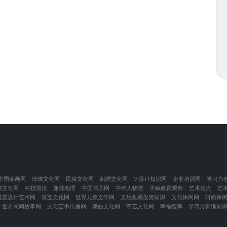
中国油画网
珍珠文化网
民俗文化网
刺绣文化网
VI设计知识网
企业培训网
学习力
情文化网
科技前沿
趣味地理
中国书画网
中华人物谱
天赋教育观察
艺术起点
艺
雕塑设计艺术网
珠宝文化网
世界儿童文学网
文玩收藏投资知识
文化休闲网
时尚休
世界民间故事网
文化艺术传播网
戏曲文化网
茶艺文化网
幸福智库
学习力训练知