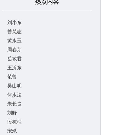
热点内容
刘小东
曾梵志
黄永玉
周春芽
岳敏君
王沂东
范曾
吴山明
何水法
朱长贵
刘野
段栋柱
宋斌