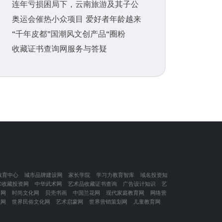
连年亏损困局下，云南旅游及其子公
奥运会催热小众项目 爱好者年龄越来
“千年皮都”国潮风文创产品“圈粉
收藏证书查询网服务与答疑
教育中心
城市品牌建设网
家长学院
学习力教育智库
域名投资知
术收藏投资网
中华武术网
艺术品收藏证书查询
广告设计知识
艺
闲网
时尚文化网
贝壳书画
中国兰花网
现代家庭教育网
网络营
识网
世界民俗文化网
艺术启蒙网
世界营销策划网
儿童教育网