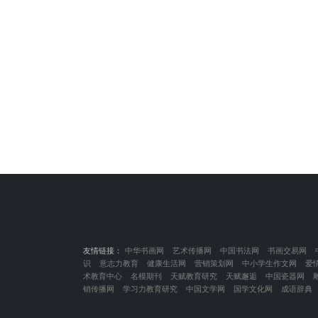
友情链接：
中华书画网
艺术传播网
中国书法网
书画交易网
识
意志力教育
健康生活网
营销策划网
中小学生作文网
爱
术教育中心
名模期刊
天赋教育研究
天赋邂逅
中国瓷器网
销传播网
学习力教育研究
中国文学网
国学文化网
成语辞典