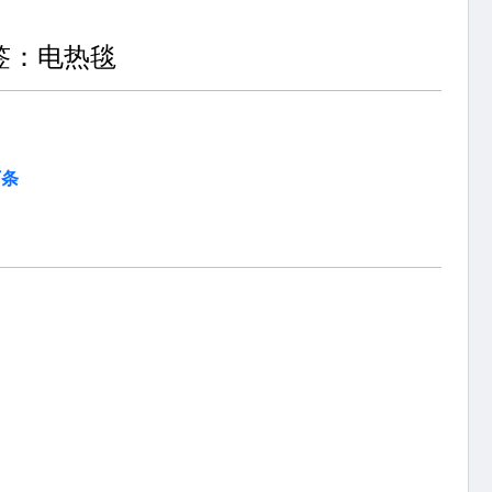
签：电热毯
万条