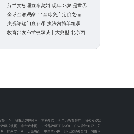
芬兰女总理宣布离婚 现年37岁 是世界
全球金融观察：“全球资产定价之锚
央视评踹门查补课:执法勿简单粗暴
教育部发布学校双减十大典型 北京西
教育中心
城市品牌建设网
家长学院
学习力教育智库
域名投资知
术收藏投资网
中华武术网
艺术品收藏证书查询
广告设计知识
艺
闲网
时尚文化网
贝壳书画
中国兰花网
现代家庭教育网
网络营