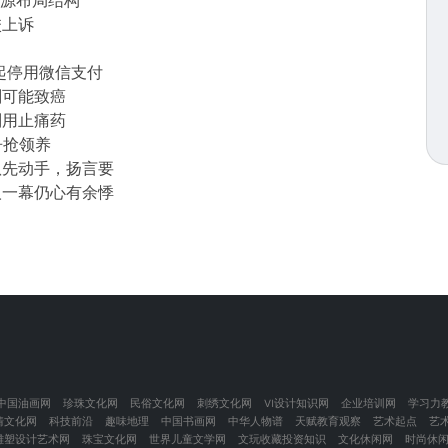
资源布局结构
校上诉
日起停用微信支付
剂可能致癌
别用止痛药
争抢领养
队先动手，扬言要
人一幕仍心有余悸
中国油画网
珍珠文化网
民俗文化网
刺绣文化网
VI设计知识网
企业培训网
学习力
情文化网
科技前沿
趣味地理
中国书画网
中华人物谱
天赋教育观察
艺术起点
艺
雕塑设计艺术网
珠宝文化网
世界儿童文学网
文玩收藏投资知识
文化休闲网
时尚休