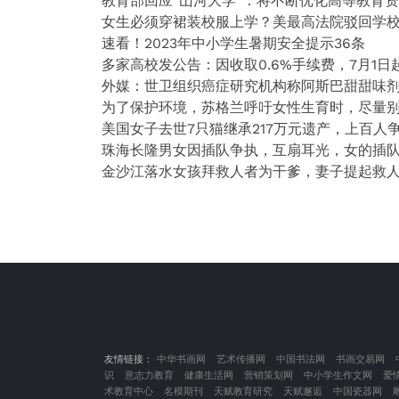
教育部回应“山河大学”：将不断优化高等教育
女生必须穿裙装校服上学？美最高法院驳回学
速看！2023年中小学生暑期安全提示36条
多家高校发公告：因收取0.6%手续费，7月1
外媒：世卫组织癌症研究机构称阿斯巴甜甜味
为了保护环境，苏格兰呼吁女性生育时，尽量
美国女子去世7只猫继承217万元遗产，上百人
珠海长隆男女因插队争执，互扇耳光，女的插
金沙江落水女孩拜救人者为干爹，妻子提起救
友情链接：
中华书画网
艺术传播网
中国书法网
书画交易网
识
意志力教育
健康生活网
营销策划网
中小学生作文网
爱
术教育中心
名模期刊
天赋教育研究
天赋邂逅
中国瓷器网