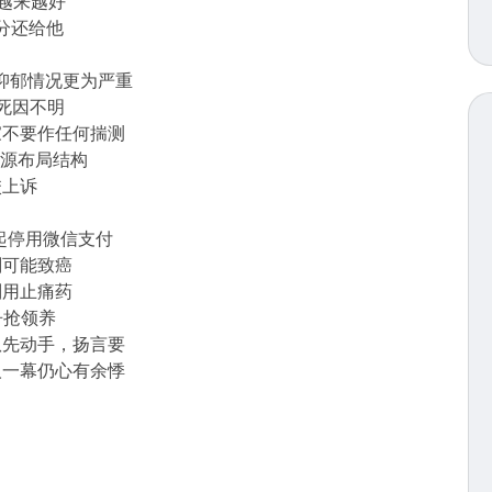
越来越好
分还给他
抑郁情况更为严重
死因不明
家不要作任何揣测
资源布局结构
校上诉
日起停用微信支付
剂可能致癌
别用止痛药
争抢领养
队先动手，扬言要
人一幕仍心有余悸