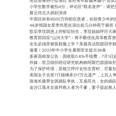
奥运会催热小众项目 爱好者年龄越来越小 普及
小学生数学被扣4分，评论区“联名发声”：请把
蔡元培北大就职演讲
中国目前有9500万抑郁症患者，在校青少年的
46岁韩国女星李尚恩在演出前几分钟死于厕所 
歌后李玟因患上抑郁症轻生，李玟姐姐呼吁大
教育部回应“山河大学”：将不断优化高等教育
女生必须穿裙装校服上学？美最高法院驳回学
速看！2023年中小学生暑期安全提示36条
多家高校发公告：因收取0.6%手续费，7月1
外媒：世卫组织癌症研究机构称阿斯巴甜甜味
为了保护环境，苏格兰呼吁女性生育时，尽量
美国女子去世7只猫继承217万元遗产，上百人
珠海长隆男女因插队争执，互扇耳光，女的插
金沙江落水女孩拜救人者为干爹，妻子提起救