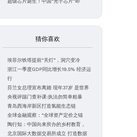
超级芯片诞生！中国“光子芯片”即
猜你喜欢
埃菲尔铁塔提前“关灯”，洞穴变冷
浙江一季度GDP同比增长19.5% 经济运
行
芬兰女总理宣布离婚 现年37岁 是世界
央视评踹门查补课:执法勿简单粗暴
青岛西海岸新区打造氢能生态链
全球金融观察：“全球资产定价之锚
陶行知：中国向来所办的乡村教育，
北京国际大数据交易所成立 打造数据