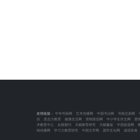
友情链接：
中华书画网
艺术传播网
中国书法网
书画交易网
识
意志力教育
健康生活网
营销策划网
中小学生作文网
爱
术教育中心
名模期刊
天赋教育研究
天赋邂逅
中国瓷器网
销传播网
学习力教育研究
中国文学网
国学文化网
成语辞典