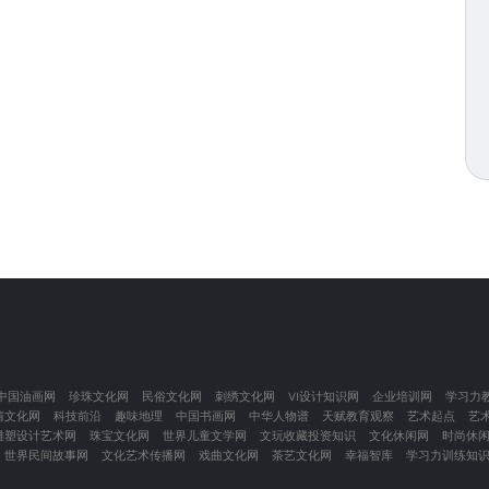
中国油画网
珍珠文化网
民俗文化网
刺绣文化网
VI设计知识网
企业培训网
学习力
情文化网
科技前沿
趣味地理
中国书画网
中华人物谱
天赋教育观察
艺术起点
艺
雕塑设计艺术网
珠宝文化网
世界儿童文学网
文玩收藏投资知识
文化休闲网
时尚休
世界民间故事网
文化艺术传播网
戏曲文化网
茶艺文化网
幸福智库
学习力训练知