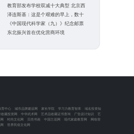
教育部发布学校双减十大典型 北京西
泽连斯基：这是个艰难的早上，数十
《中国现代科学家（九）》纪念邮票
东北振兴首在优化营商环境
教育中心
城市品牌建设网
家长学院
学习力教育智库
域名投资知
术收藏投资网
中华武术网
艺术品收藏证书查询
广告设计知识
艺
闲网
时尚文化网
贝壳书画
中国兰花网
现代家庭教育网
网络营
识网
世界民俗文化网