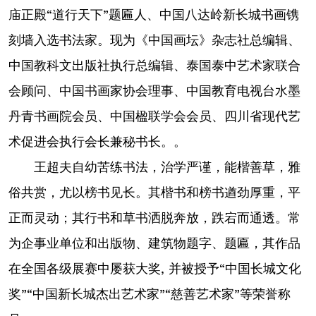
庙正殿“道行天下”题匾人、中国八达岭新长城书画镌
刻墙入选书法家。现为《中国画坛》杂志社总编辑、
中国教科文出版社执行总编辑、泰国泰中艺术家联合
会顾问、中国书画家协会理事、中国教育电视台水墨
丹青书画院会员、中国楹联学会会员、四川省现代艺
术促进会执行会长兼秘书长。。
王超夫自幼苦练书法，治学严谨，能楷善草，雅
俗共赏，尤以榜书见长。其楷书和榜书遒劲厚重，平
正而灵动；其行书和草书洒脱奔放，跌宕而通透。常
为企事业单位和出版物、建筑物题字、题匾，其作品
在全国各级展赛中屡获大奖, 并被授予“中国长城文化
奖”“中国新长城杰出艺术家”“慈善艺术家”等荣誉称