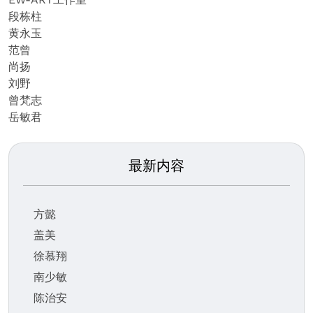
段栋柱
黄永玉
范曾
尚扬
刘野
曾梵志
岳敏君
最新内容
方懿
盖美
徐慕翔
南少敏
陈治安