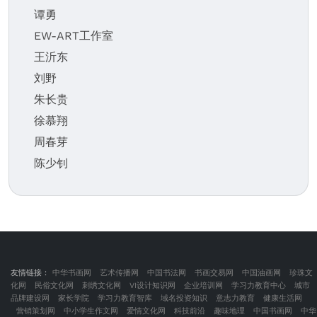
谭勇
EW-ART工作室
王沂东
刘野
朱长贵
徐慕翔
周春芽
陈少钊
友情链接：
中华书画网
艺术传播网
中国书法网
书画交易网
中国油画网
珍珠文
化网
民俗文化网
刺绣文化网
VI设计知识网
企业培训网
学习力教育中心
城市
品牌建设网
家长学院
学习力教育智库
域名投资知识
意志力教育
健康生活网
营销策划网
中小学生作文网
爱情文化网
科技前沿
趣味地理
中国书画网
中华