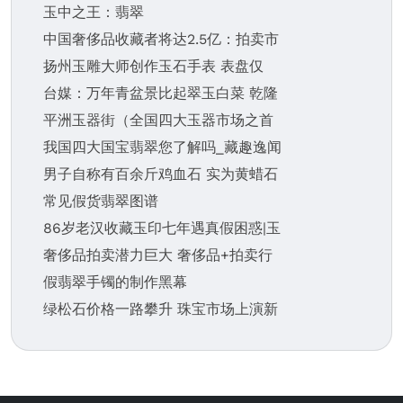
玉中之王：翡翠
中国奢侈品收藏者将达2.5亿：拍卖市
扬州玉雕大师创作玉石手表 表盘仅
台媒：万年青盆景比起翠玉白菜 乾隆
平洲玉器街（全国四大玉器市场之首
我国四大国宝翡翠您了解吗_藏趣逸闻
男子自称有百余斤鸡血石 实为黄蜡石
常见假货翡翠图谱
86岁老汉收藏玉印七年遇真假困惑|玉
奢侈品拍卖潜力巨大 奢侈品+拍卖行
假翡翠手镯的制作黑幕
绿松石价格一路攀升 珠宝市场上演新