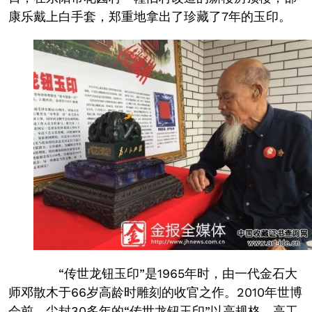
康乐戴上白手套，郑重地拿出了珍藏了7年的玉印。
“传世龙钮玉印”是1965年时，由一代金石大
师邓散木于66岁高龄时雕刻的收官之作。2010年世博
会前，尘封30多年的“传世龙钮玉印”以高规格、高工