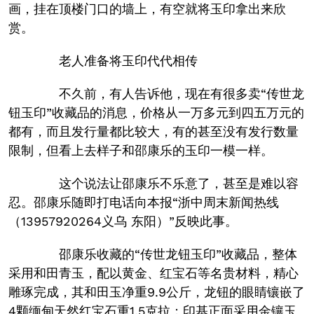
画，挂在顶楼门口的墙上，有空就将玉印拿出来欣
赏。
老人准备将玉印代代相传
不久前，有人告诉他，现在有很多卖“传世龙
钮玉印”收藏品的消息，价格从一万多元到四五万元的
都有，而且发行量都比较大，有的甚至没有发行数量
限制，但看上去样子和邵康乐的玉印一模一样。
这个说法让邵康乐不乐意了，甚至是难以容
忍。邵康乐随即打电话向本报“浙中周末新闻热线
（13957920264义乌 东阳）”反映此事。
邵康乐收藏的“传世龙钮玉印”收藏品，整体
采用和田青玉，配以黄金、红宝石等名贵材料，精心
雕琢完成，其和田玉净重9.9公斤，龙钮的眼睛镶嵌了
4颗缅甸天然红宝石重1.5克拉；印基正面采用金镶玉