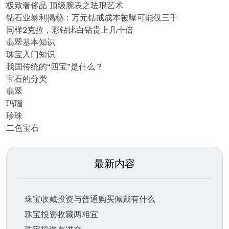
极致奢侈品 顶级腕表之珐琅艺术
钻石业暴利揭秘：万元钻戒成本被曝可能仅三千
同样2克拉，彩钻比白钻贵上几十倍
翡翠基本知识
珠宝入门知识
我国传统的“四宝”是什么？
宝石的分类
翡翠
玛瑙
珍珠
二色宝石
最新内容
珠宝收藏投资与普通购买佩戴有什么
珠宝投资收藏两相宜