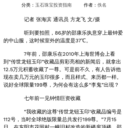
分类：
玉石珠宝投资指南
作者：
佚名
记者 张海滨 通讯员 方龙飞 文/摄
听到要拍照，86岁的邵康乐执意穿上最钟爱
的中山服，这时候室外的温度是37℃。
7年前，邵康乐在2010年上海世博会上看
到“传世龙钮玉印”收藏品剪彩亮相的新闻后，就拿出
12.5万元积蓄收藏了一尊。可是前不久，有人告诉他
现在卖几万元的玉印很多，而且样式、来历都一样。
说好全球限量199尊，为何会有这么多“李鬼”出现？
七年前一见钟情巨资收藏
“我收藏的这尊‘传世龙钮玉印’收藏品编号是
112号，当时全球绝版限量总共发行199尊。”7月15
日，在东阳市花园村一幢旧村改造的新楼房顶楼，邵